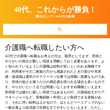
Skip
to
40代、これからが勝負！
content
諦めないで！40代の転職
介護職へ転職したい方へ
40代で介護職へ転職をお考えの方は、順序としてまず、所得と
やりがいの両立が難しい現状を理解しておく必要があります。よ
く知られているように介護職は給料が安いといわれる職種です
が、利用者やそのご家族の方から感謝されたときの喜びや充実
感・達成感は通常のサラリーマン仕事では得難い貴重なものであ
り、所得の低さを補うだけの満足感を得られる場合も多いもので
す。やりがいという点では間違いなくおすすめ職種といえます。
所得面では確かに厳しい現状ではあるものの、介護福祉士やケア
マネージャーなど、実務経験＋学習により取得できる資格があ
り、それに伴い給料は上がるので、ほとんどベースアップのない
一般企業より経済面で目標を立てやすいともいえます。ただし、