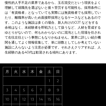
慢性的人手不足の業界であるから、玉石混交だという現状をよく
理解して就職先を選ばないと後々苦労する可能性も。採用条件に
は「有資格者」となっていても実際には無資格者でも採用してい
たり、離職率が高いため面接即採用となるケースなどもあるので
す。このような施設は多くの場合、新人向けのOJT などをする
余裕はなく、未経験者を即戦力として扱うなど、人材を育成する
ゆとりがないので、何もわからないのに混沌とした現場を任され
て右往左往という事態にもなりかねません。業界に詳しい紹介機
関を通してよく情報収集して、単に頭数としてしか考えていない
施設に入らないよう注意が必要です。それさえクリアすれば、人
生経験のある40代は歓迎される傾向にあります。
月
火
水
木
金
土
日
1
2
3
4
5
6
7
8
9
10
11
12
13
14
15
16