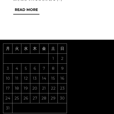
に
READ
READ MORE
は
MORE
介
護
職
が
月
火
水
木
金
土
日
お
す
1
2
す
3
4
5
6
7
8
9
め！
10
11
12
13
14
15
16
17
18
19
20
21
22
23
24
25
26
27
28
29
30
31