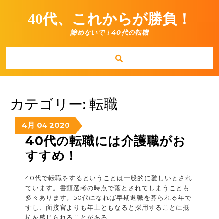
Skip
to
40代、これからが勝負！
content
諦めないで！40代の転職
カテゴリー:
転職
2020
2020
2020
4月
04
2020
年
年
年
40代の転職には介護職がお
4
4
4
40
すすめ！
月
月
月
代
4
4
4
日
日
日
40代で転職をするということは一般的に難しいとされ
の
ています。書類選考の時点で落とされてしまうことも
転
多々あります。50代になれば早期退職を募られる年で
すし、面接官よりも年上ともなると採用することに抵
職
抗を感じられることがある […]