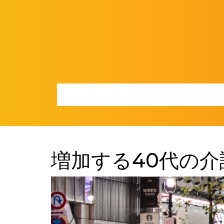
Skip
to
content
増加する40代の介