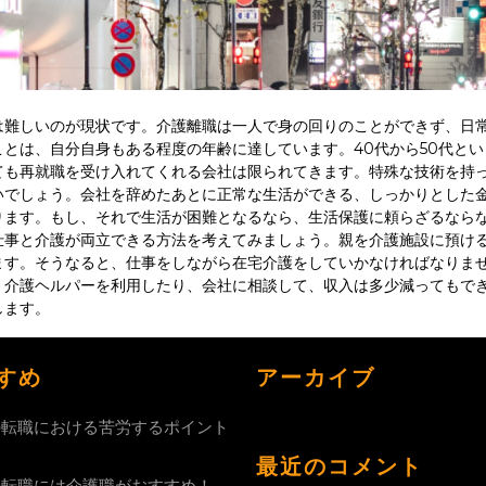
は難しいのが現状です。介護離職は一人で身の回りのことができず、日
とは、自分自身もある程度の年齢に達しています。40代から50代と
ても再就職を受け入れてくれる会社は限られてきます。特殊な技術を持
いでしょう。会社を辞めたあとに正常な生活ができる、しっかりとした
ります。もし、それで生活が困難となるなら、生活保護に頼らざるなら
仕事と介護が両立できる方法を考えてみましょう。親を介護施設に預け
ます。そうなると、仕事をしながら在宅介護をしていかなければなりませ
。介護ヘルパーを利用したり、会社に相談して、収入は多少減ってもで
します。
すめ
アーカイブ
の転職における苦労するポイント
最近のコメント
の転職には介護職がおすすめ！