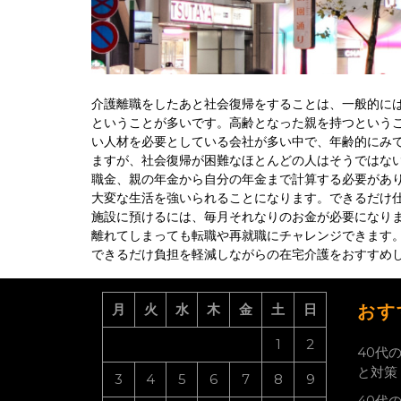
介護離職をしたあと社会復帰をすることは、一般的に
ということが多いです。高齢となった親を持つというこ
い人材を必要としている会社が多い中で、年齢的にみ
ますが、社会復帰が困難なほとんどの人はそうではな
職金、親の年金から自分の年金まで計算する必要があ
大変な生活を強いられることになります。できるだけ
施設に預けるには、毎月それなりのお金が必要になり
離れてしまっても転職や再就職にチャレンジできます
できるだけ負担を軽減しながらの在宅介護をおすすめ
月
火
水
木
金
土
日
おす
1
2
40代
と対策
3
4
5
6
7
8
9
40代