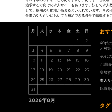
追求する方向けの求人サイトもあります。決して求人
とで、採用の可能性が高まるといわれています。その
仕事のやりがいにおいても満足できる条件で転職する
月
火
水
木
金
土
日
おす
1
2
40代
と対策
3
4
5
6
7
8
9
40代
10
11
12
13
14
15
16
介護職
17
18
19
20
21
22
23
増加す
24
25
26
27
28
29
30
求人サ
転職を
31
2026年8月
タグ